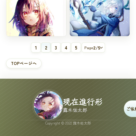
この手に生き延びる力を
温かい手
#
オリジナル
#
自作ゲーム
#
オリジナル
#
其れは希望の光となるか
#
自作ゲーム
#
クロスセイバー
暖かな日差し
氷塊を生む
2
/
5
1
2
3
4
5
Page
#
オリジナル
#
オリジナル
#
自作ゲーム
#
自作ゲーム
TOPページへ
#
リアリティ×マインズ
#
カースドライフ
現在進行形
ご依
露木佑太郎
Copyright © 2022 露木佑太郎