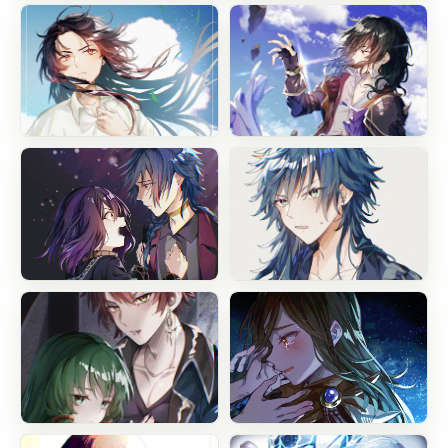
SD練習
♡
#
オリジナル
#
SDキャラ
#
オリジナル
#
自作ゲーム
#
自作ゲーム
#
リアリティ×マインズ
#
リアリティ×マインズ
夏
ありがとう、力を貸して
#
オリジナル
#
オリジナル
#
自
#
自作ゲーム
#
クロス
#
Elemental Field
負の感情
寝起き
#
オリジナル
#
オリジナル
#
自作ゲーム
#
自作ゲーム
#
リアリティ×マインズ
#
リアリティ×マインズ