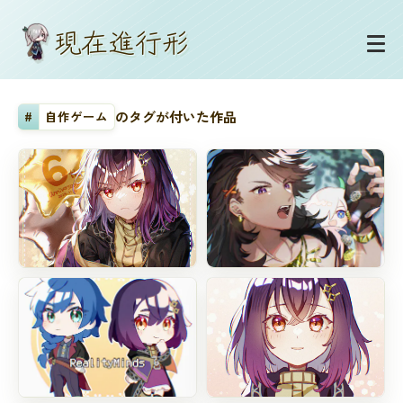
現
在
進
行
形
#
自作ゲーム
のタグが付いた作品
6周年記念
なんかいる…
#
オリジナル
#
オリジナル
#
自作ゲーム
#
自作ゲーム
#
リアリティ×マインズ
#
カースドライフ