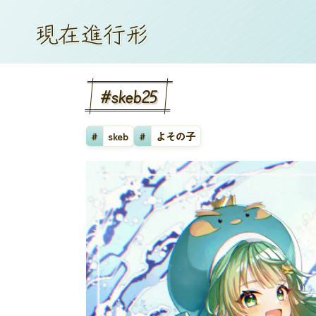
現
在
進
行
形
#skeb25
#
skeb
#
よその子