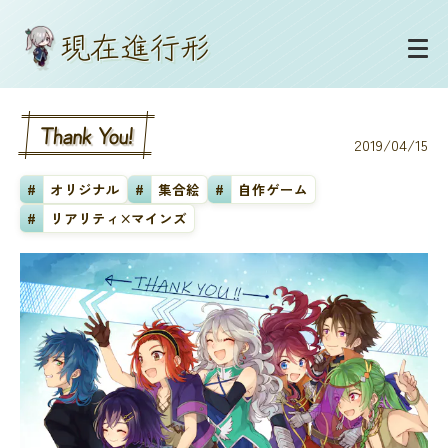
現
在
進
行
形
Thank You!
2019/04/15
#
オリジナル
#
集合絵
#
自作ゲーム
#
リアリティ×マインズ